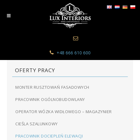
+48 666 610 600
OFERTY PRACY
MONTER RUSZTOWAŃ FASADOWYCH
PRACOWNIK OGÓLNOBUDOWLANY
OPERATOR WÓZKA WIDŁOWEGO – MAGAZYNIER
CIEŚLA SZALUNKOWY
PRACOWNIK DOCIEPLEŃ ELEWACJI