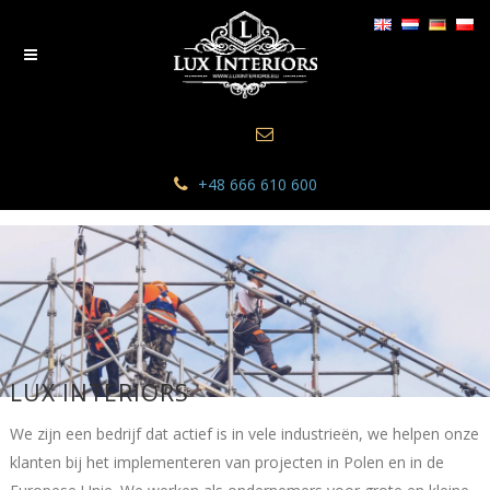
+48 666 610 600
LUX INTERIORS
We zijn een bedrijf dat actief is in vele industrieën, we helpen onze
klanten bij het implementeren van projecten in Polen en in de