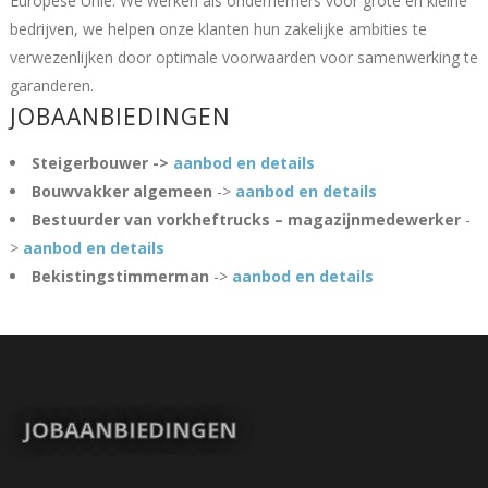
Europese Unie. We werken als ondernemers voor grote en kleine
bedrijven, we helpen onze klanten hun zakelijke ambities te
verwezenlijken door optimale voorwaarden voor samenwerking te
garanderen.
JOBAANBIEDINGEN
Steigerbouwer ->
aanbod en details
Bouwvakker algemeen
->
aanbod en details
Bestuurder van vorkheftrucks – magazijnmedewerker
-
>
aanbod en details
Bekistingstimmerman
->
aanbod en details
JOBAANBIEDINGEN