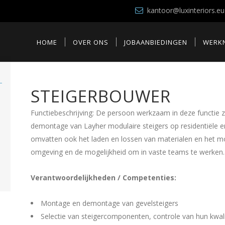
kantoor@luxinteriors.eu
HOME
OVER ONS
JOBAANBIEDINGEN
WERKN
STEIGERBOUWER
Functiebeschrijving: De persoon werkzaam in deze functie
demontage van Layher modulaire steigers op residentiële 
omvatten ook het laden en lossen van materialen en het mo
omgeving en de mogelijkheid om in vaste teams te werken.
Verantwoordelijkheden / Competenties:
Montage en demontage van gevelsteigers
Selectie van steigercomponenten, controle van hun kwali