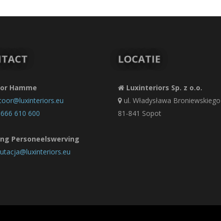
TACT
LOCATIE
oor Hamme
Luxinteriors Sp. z o.o.
toor@luxinteriors.eu
ul. Władysława Broniewskiego
 666 610 600
81-841 Sopot
ing Personeelswerving
rutacja@luxinteriors.eu