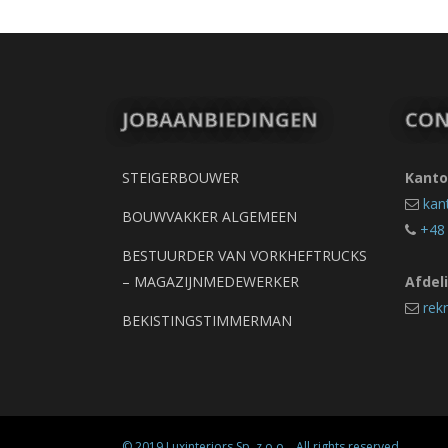
JOBAANBIEDINGEN
CON
STEIGERBOUWER
Kant
kan
BOUWVAKKER ALGEMEEN
+48
BESTUURDER VAN VORKHEFTRUCKS
– MAGAZIJNMEDEWERKER
Afdel
rek
BEKISTINGSTIMMERMAN
© 2019
Luxinteriors Sp. z o.o.
. All rights reserved.