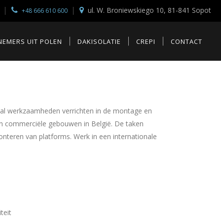
ul. W. Broniewskiego 10, 81-841 Sopot
+48 666 610 600
EMERS UIT POLEN
DAKISOLATIE
CREPI
CONTACT
 zal werkzaamheden verrichten in de montage en
en commerciële gebouwen in België. De taken
nteren van platforms. Werk in een internationale
teit