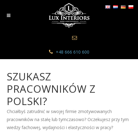
+48 666 610 600
SZUKASZ
PRACOWNIKÓW Z
POLSKI?
Chciałbyś zatrudnić w swojej firmie zmotywowanych
pracowników na stałę lub tymczasowo? Oczekujesz przy tym
wiedzy fachowej, wydajności i elastyczności w pracy?